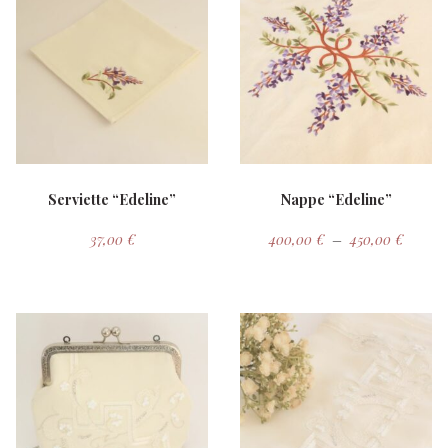
Serviette “Edeline”
Nappe “Edeline”
Plage d
37,00
€
400,00
€
–
450,00
€