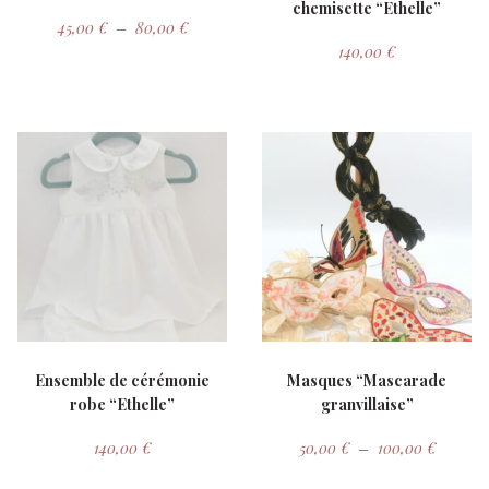
chemisette “Ethelle”
Plage de prix : 45,00 € à 80,00 €
45,00
€
–
80,00
€
140,00
€
Ensemble de cérémonie
Masques “Mascarade
robe “Ethelle”
granvillaise”
Plage de
140,00
€
50,00
€
–
100,00
€