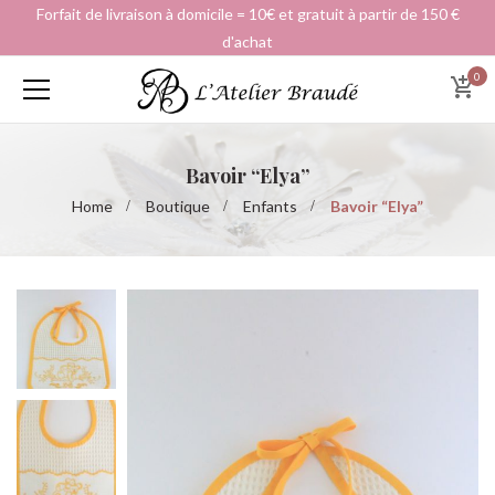
Forfait de livraison à domicile = 10€ et gratuit à partir de 150 €
d'achat
0
Bavoir “Elya”
Home
Boutique
Enfants
Bavoir “Elya”