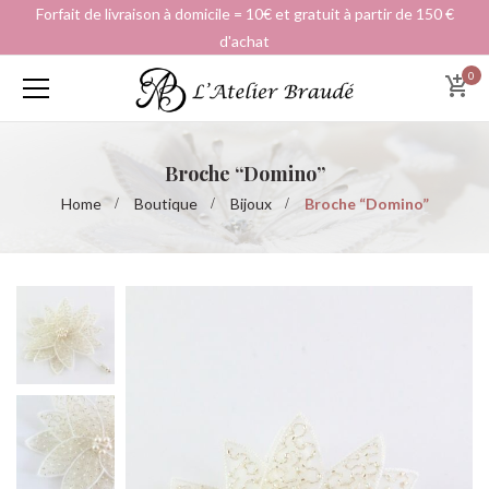
Forfait de livraison à domicile = 10€ et gratuit à partir de 150 €
d'achat
0
Broche “Domino”
Home
Boutique
Bijoux
Broche “Domino”