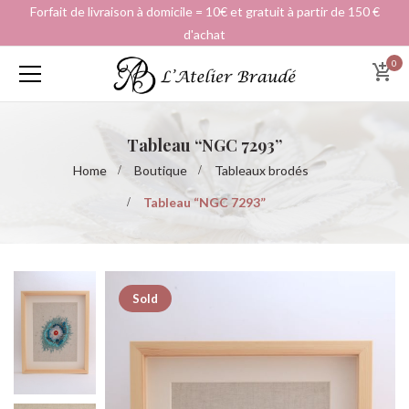
Forfait de livraison à domicile = 10€ et gratuit à partir de 150 €
d'achat
0
Tableau “NGC 7293”
Home
Boutique
Tableaux brodés
Tableau “NGC 7293”
Sold