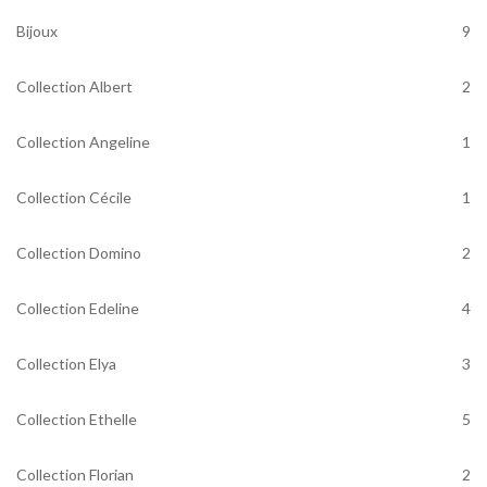
Bijoux
9
Collection Albert
2
Collection Angeline
1
Collection Cécile
1
Collection Domino
2
Collection Edeline
4
Collection Elya
3
Collection Ethelle
5
Collection Florian
2