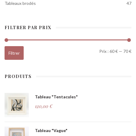
Tableaux brodés
47
FILTRER PAR PRIX
Pr
Pr
Prix :
60 €
—
70 €
Filtrer
PRODUITS
Tableau "Tentacules"
120,00
€
Tableau "Vague"