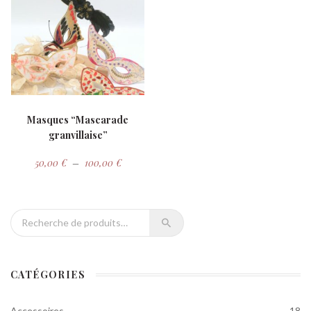
Masques “Mascarade
granvillaise”
Plage de prix : 50,00 € à 100,00 €
50,00
€
–
100,00
€
Recherche pour :
CATÉGORIES
Accessoires
18