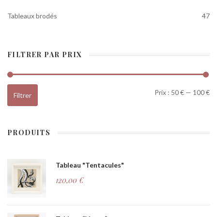
Tableaux brodés
47
FILTRER PAR PRIX
Pr
Pr
Prix :
50 €
—
100 €
Filtrer
PRODUITS
Tableau "Tentacules"
120,00
€